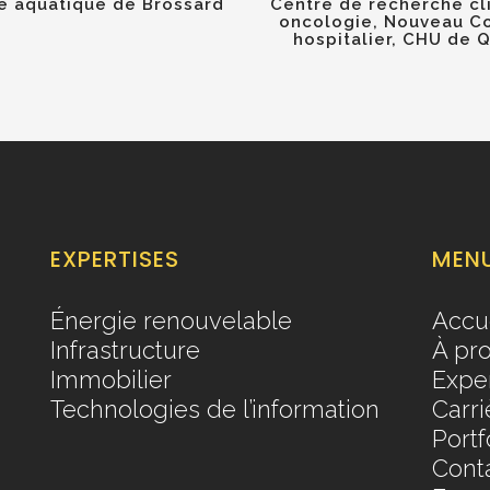
 aquatique de Brossard
Centre de recherche cl
oncologie, Nouveau C
hospitalier, CHU de 
EXPERTISES
MEN
Énergie renouvelable
Accu
Infrastructure
À pr
Immobilier
Exper
Technologies de l’information
Carri
Portf
Cont