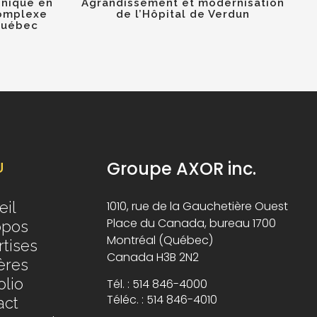
inique en
Agrandissement et modernisation
omplexe
de l’Hôpital de Verdun
Québec
Groupe AXOR inc.
U
eil
1010, rue de la Gauchetière Ouest
Place du Canada, bureau 1700
opos
Montréal (Québec)
tises
Canada H3B 2N2
ères
olio
Tél. : 514 846-4000
Téléc. : 514 846-4010
act