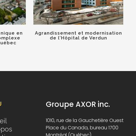
inique en
Agrandissement et modernisation
omplexe
de l’Hôpital de Verdun
Québec
Groupe AXOR inc.
U
eil
1010, rue de la Gauchetière Ouest
Place du Canada, bureau 1700
opos
Montréal (Québec)